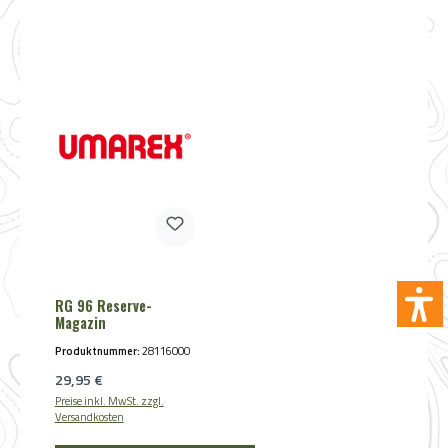
RG 96 Reserve-
Magazin
Produktnummer:
28116000
Regulärer Preis:
29,95 €
Preise inkl. MwSt. zzgl.
Versandkosten