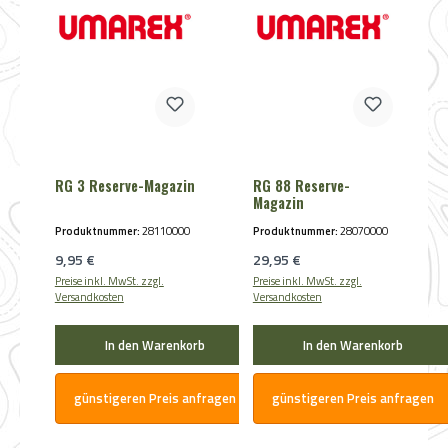
RG 3 Reserve-Magazin
RG 88 Reserve-
Magazin
Produktnummer:
28110000
Produktnummer:
28070000
Regulärer Preis:
Regulärer Preis:
9,95 €
29,95 €
Preise inkl. MwSt. zzgl.
Preise inkl. MwSt. zzgl.
Versandkosten
Versandkosten
In den Warenkorb
In den Warenkorb
günstigeren Preis anfragen
günstigeren Preis anfragen