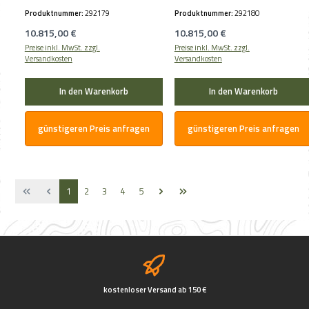
Produktnummer:
292179
Produktnummer:
292180
Regulärer Preis:
Regulärer Preis:
10.815,00 €
10.815,00 €
Preise inkl. MwSt. zzgl.
Preise inkl. MwSt. zzgl.
Versandkosten
Versandkosten
In den Warenkorb
In den Warenkorb
günstigeren Preis anfragen
günstigeren Preis anfragen
Seite
Seite
Seite
Seite
Seite
1
2
3
4
5
kostenloser Versand ab 150 €