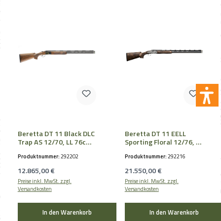
Beretta DT 11 Black DLC
Beretta DT 11 EELL
Trap AS 12/70, LL 76cm,
Sporting Floral 12/76, LL
3/4-1/1,
71cm, OCHPe
Produktnummer:
292202
Produktnummer:
292216
Regulärer Preis:
Regulärer Preis:
12.865,00 €
21.550,00 €
Preise inkl. MwSt. zzgl.
Preise inkl. MwSt. zzgl.
Versandkosten
Versandkosten
In den Warenkorb
In den Warenkorb