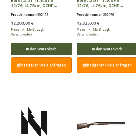
Beretta DT 11 ACS AS
Beretta DT 11 ACS AS
12/76, LL 76cm, OCHPe,
12/76, LL 76cm, OCHPe,
B-FAST Comb, adj. Rib
B-FAST Comb, adj. Rib
Produktnummer:
292175
Produktnummer:
292176
Regulärer Preis:
Regulärer Preis:
12.200,00 €
12.325,00 €
Preise inkl. MwSt. zzgl.
Preise inkl. MwSt. zzgl.
Versandkosten
Versandkosten
In den Warenkorb
In den Warenkorb
günstigeren Preis anfragen
günstigeren Preis anfragen