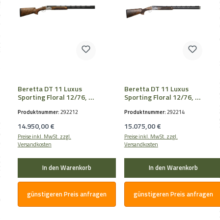
Beretta DT 11 Luxus
Beretta DT 11 Luxus
Sporting Floral 12/76, LL
Sporting Floral 12/76, LL
76cm, OCHPe
76cm, OCHPe
Produktnummer:
292212
Produktnummer:
292214
Regulärer Preis:
Regulärer Preis:
14.950,00 €
15.075,00 €
Preise inkl. MwSt. zzgl.
Preise inkl. MwSt. zzgl.
Versandkosten
Versandkosten
In den Warenkorb
In den Warenkorb
günstigeren Preis anfragen
günstigeren Preis anfragen