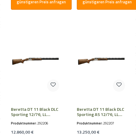
günstigeren Preis anfragen
günstigeren Preis anfragen
Beretta DT 11 Black DLC
Beretta DT 11 Black DLC
Sporting 12/76, LL
Sporting AS 12/76, LL
81cm, OCHPe
76cm, OCHPe, B-FAST
Produktnummer:
292206
Produktnummer:
292207
Regulärer Preis:
Regulärer Preis:
12.860,00 €
13.250,00 €