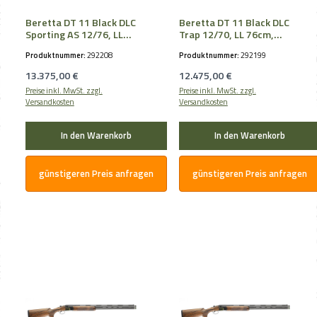
Beretta DT 11 Black DLC
Beretta DT 11 Black DLC
Sporting AS 12/76, LL
Trap 12/70, LL 76cm,
76cm, OCHPe, B-FAST
3/4-1/1
Produktnummer:
292208
Produktnummer:
292199
Regulärer Preis:
Regulärer Preis:
13.375,00 €
12.475,00 €
Preise inkl. MwSt. zzgl.
Preise inkl. MwSt. zzgl.
Versandkosten
Versandkosten
In den Warenkorb
In den Warenkorb
günstigeren Preis anfragen
günstigeren Preis anfragen