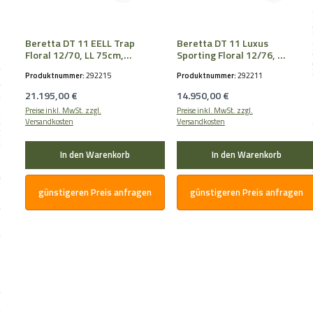
Beretta DT 11 EELL Trap
Beretta DT 11 Luxus
Floral 12/70, LL 75cm,
Sporting Floral 12/76, LL
3/4-1/1
71cm, OCHPe
Produktnummer:
292215
Produktnummer:
292211
Regulärer Preis:
Regulärer Preis:
21.195,00 €
14.950,00 €
Preise inkl. MwSt. zzgl.
Preise inkl. MwSt. zzgl.
Versandkosten
Versandkosten
In den Warenkorb
In den Warenkorb
günstigeren Preis anfragen
günstigeren Preis anfragen