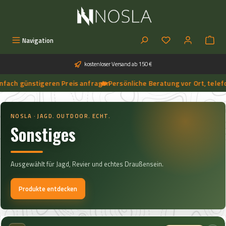
Zum Hauptinhalt springen
Du hast 0 Produkt
Navigation
kostenloser Versand ab 150 €
ch günstigeren Preis anfragen
🔥 Persönliche Beratung vor Ort, telefoni
➔
🔥 Aktuelle NOSLA-Angebote sichern | 🔥 einfach günstigeren Preis anfragen | 🔥
NOSLA · JAGD. OUTDOOR. ECHT.
Sonstiges
Ausgewählt für Jagd, Revier und echtes Draußensein.
Produkte entdecken