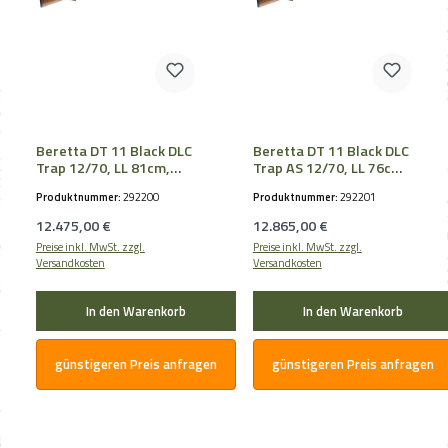
Beretta DT 11 Black DLC
Beretta DT 11 Black DLC
Trap 12/70, LL 81cm,
Trap AS 12/70, LL 76cm,
3/4-1/1
3/4-1/1,
Produktnummer:
292200
Produktnummer:
292201
Regulärer Preis:
Regulärer Preis:
12.475,00 €
12.865,00 €
Preise inkl. MwSt. zzgl.
Preise inkl. MwSt. zzgl.
Versandkosten
Versandkosten
In den Warenkorb
In den Warenkorb
günstigeren Preis anfragen
günstigeren Preis anfragen