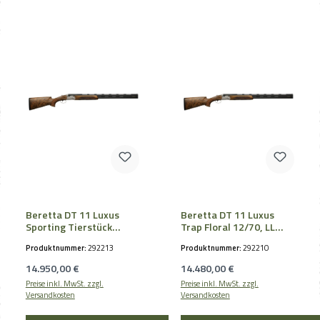
Beretta DT 11 Luxus
Beretta DT 11 Luxus
Sporting Tierstück
Trap Floral 12/70, LL
12/76, LL 76cm,
76cm, 3/4-1/1
Produktnummer:
292213
Produktnummer:
292210
Regulärer Preis:
Regulärer Preis:
14.950,00 €
14.480,00 €
Preise inkl. MwSt. zzgl.
Preise inkl. MwSt. zzgl.
Versandkosten
Versandkosten