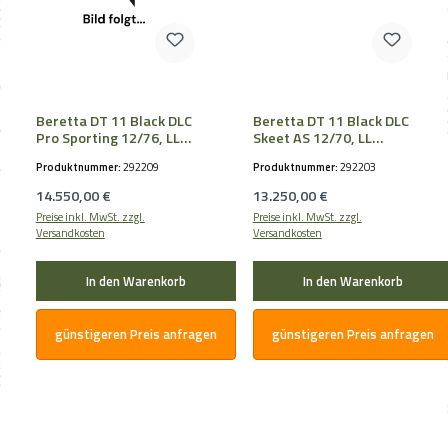
Beretta DT 11 Black DLC
Beretta DT 11 Black DLC
Pro Sporting 12/76, LL
Skeet AS 12/70, LL
76cm, OCHPe
76cm, OCHP, B-FAST
Produktnummer:
292209
Produktnummer:
292203
Regulärer Preis:
Regulärer Preis:
14.550,00 €
13.250,00 €
Preise inkl. MwSt. zzgl.
Preise inkl. MwSt. zzgl.
Versandkosten
Versandkosten
In den Warenkorb
In den Warenkorb
günstigeren Preis anfragen
günstigeren Preis anfragen