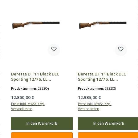
Beretta DT 11 Black DLC
Beretta DT 11 Black DLC
Sporting 12/76, LL
Sporting 12/76, LL
76cm, OCHPe
76cm, OCHPe
Produktnummer:
292204
Produktnummer:
292205
Regulärer Preis:
Regulärer Preis:
12.860,00 €
12.985,00 €
Preise inkl. MwSt. zzgl.
Preise inkl. MwSt. zzgl.
Versandkosten
Versandkosten
In den Warenkorb
In den Warenkorb