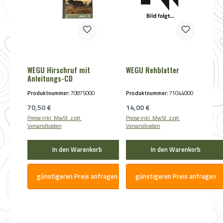
WEGU Hirschruf mit
WEGU Rehblatter
Anleitungs-CD
Produktnummer:
70875000
Produktnummer:
71044000
Regulärer Preis:
Regulärer Preis:
70,50 €
14,00 €
Preise inkl. MwSt. zzgl.
Preise inkl. MwSt. zzgl.
Versandkosten
Versandkosten
In den Warenkorb
In den Warenkorb
günstigeren Preis anfragen
günstigeren Preis anfragen