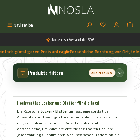
Zum Hauptinhalt springen
Du hast 0 Produkt
Navigation
kostenloser Versand ab 150 €
ach günstigeren Preis anfragen
🔥 Persönliche Beratung vor Ort, telefon
➔
🔥 Aktuelle NOSLA-Angebote sichern | 🔥 einfach günstigeren Preis anfragen | 🔥
Produkte filtern
Alle Produkte
Hochwertige Locker und Blatter für die Jagd
Die Kategorie
Locker / Blatter
umfasst eine sorgfältige
Auswahl an hochwertigen Lockinstrumenten, die speziell für
die Jagd entwickelt wurden. Diese Produkte sind
entscheidend, um Wildtiere effektiv anzulocken und Ihre
Jagderfahrung zu optimieren. Von klassischen Blattern bis hin