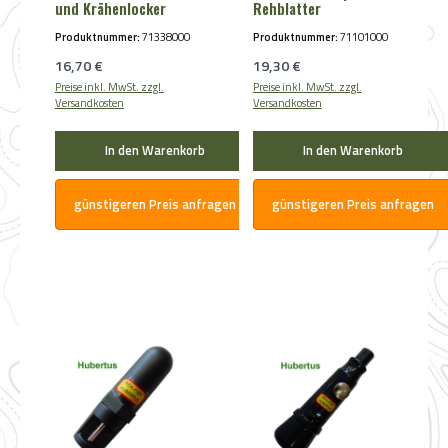
und Krähenlocker
Rehblatter
Produktnummer:
71338000
Produktnummer:
71101000
Regulärer Preis:
Regulärer Preis:
16,70 €
19,30 €
Preise inkl. MwSt. zzgl.
Preise inkl. MwSt. zzgl.
Versandkosten
Versandkosten
In den Warenkorb
In den Warenkorb
günstigeren Preis anfragen
günstigeren Preis anfragen