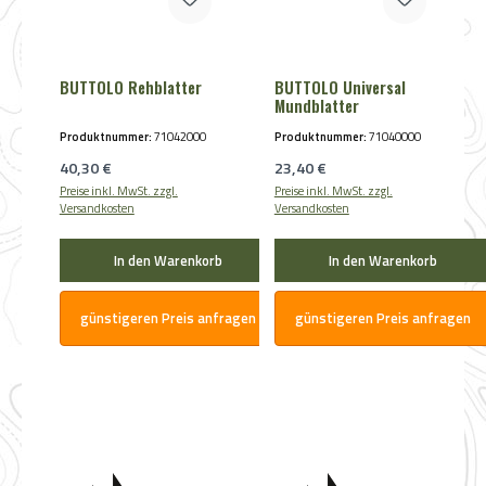
BUTTOLO Rehblatter
BUTTOLO Universal
Mundblatter
Produktnummer:
71042000
Produktnummer:
71040000
Regulärer Preis:
Regulärer Preis:
40,30 €
23,40 €
Preise inkl. MwSt. zzgl.
Preise inkl. MwSt. zzgl.
Versandkosten
Versandkosten
In den Warenkorb
In den Warenkorb
günstigeren Preis anfragen
günstigeren Preis anfragen