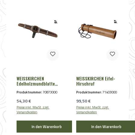
WEISSKIRCHEN
WEISSKIRCHEN Eifel-
Edelholzmundblatter
Hirschruf
mit Mauspfeife
Produktnummer:
70873000
Produktnummer:
71403000
Regulärer Preis:
Regulärer Preis:
54,30 €
99,50 €
Preise inkl. MwSt. zzgl.
Preise inkl. MwSt. zzgl.
Versandkosten
Versandkosten
In den Warenkorb
In den Warenkorb