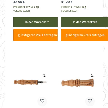
Regulärer Preis:
Regulärer Preis:
32,50 €
41,20 €
Preise inkl. MwSt. zzgl.
Preise inkl. MwSt. zzgl.
Versandkosten
Versandkosten
In den Warenkorb
In den Warenkorb
günstigeren Preis anfragen
günstigeren Preis anfragen