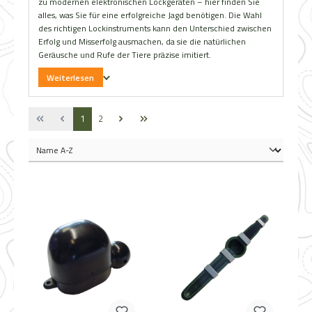
zu modernen elektronischen Lockgeräten – hier finden Sie
alles, was Sie für eine erfolgreiche Jagd benötigen. Die Wahl
des richtigen Lockinstruments kann den Unterschied zwischen
Erfolg und Misserfolg ausmachen, da sie die natürlichen
Geräusche und Rufe der Tiere präzise imitiert.
Weiterlesen
Seite
Seite
1
2