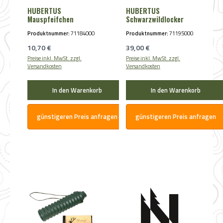
HUBERTUS
HUBERTUS
Mauspfeifchen
Schwarzwildlocker
Produktnummer:
71184000
Produktnummer:
71195000
Regulärer Preis:
Regulärer Preis:
10,70 €
39,00 €
Preise inkl. MwSt. zzgl.
Preise inkl. MwSt. zzgl.
Versandkosten
Versandkosten
In den Warenkorb
In den Warenkorb
günstigeren Preis anfragen
günstigeren Preis anfragen