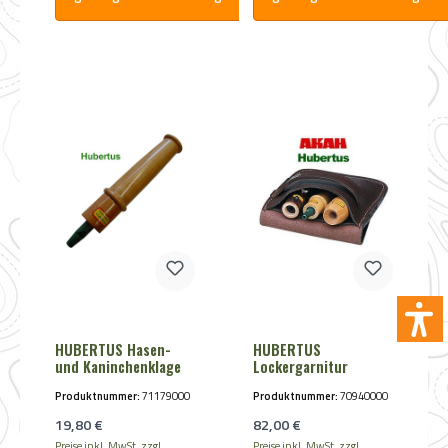
HUBERTUS Hasen-
HUBERTUS
und Kaninchenklage
Lockergarnitur
Produktnummer:
71179000
Produktnummer:
70940000
Regulärer Preis:
Regulärer Preis:
19,80 €
82,00 €
Preise inkl. MwSt. zzgl.
Preise inkl. MwSt. zzgl.