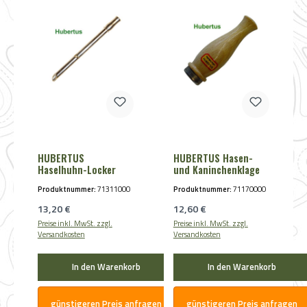
HUBERTUS
HUBERTUS Hasen-
Haselhuhn-Locker
und Kaninchenklage
Produktnummer:
71311000
Produktnummer:
71170000
Regulärer Preis:
Regulärer Preis:
13,20 €
12,60 €
Preise inkl. MwSt. zzgl.
Preise inkl. MwSt. zzgl.
Versandkosten
Versandkosten
In den Warenkorb
In den Warenkorb
günstigeren Preis anfragen
günstigeren Preis anfragen