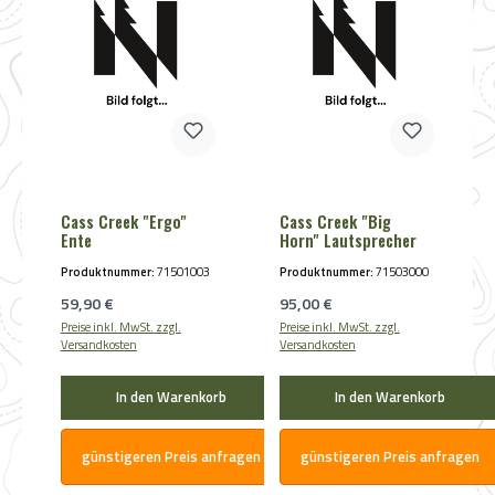
Cass Creek "Ergo"
Cass Creek "Big
Ente
Horn" Lautsprecher
Produktnummer:
71501003
Produktnummer:
71503000
Regulärer Preis:
Regulärer Preis:
59,90 €
95,00 €
Preise inkl. MwSt. zzgl.
Preise inkl. MwSt. zzgl.
Versandkosten
Versandkosten
In den Warenkorb
In den Warenkorb
günstigeren Preis anfragen
günstigeren Preis anfragen