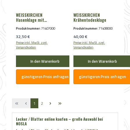
WEISSKIRCHEN
WEISSKIRCHEN
Hasenklage mit
Krähentodesklage
Mauspfeifchen
Produktnummer:
71407000
Produktnummer:
71408000
Regulärer Preis:
Regulärer Preis:
32,50 €
40,00 €
Preise inkl. MwSt. zzgl.
Preise inkl. MwSt. zzgl.
Versandkosten
Versandkosten
In den Warenkorb
In den Warenkorb
günstigeren Preis anfragen
günstigeren Preis anfragen
Seite
Seite
1
2
Locker / Blatter online kaufen – große Auswahl bei
NOSLA