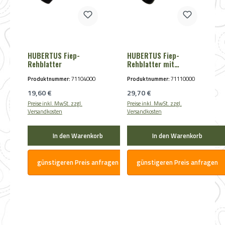
HUBERTUS Fiep-
HUBERTUS Fiep-
Rehblatter
Rehblatter mit
Schalldämpferkugel
Produktnummer:
71104000
Produktnummer:
71110000
Regulärer Preis:
Regulärer Preis:
19,60 €
29,70 €
Preise inkl. MwSt. zzgl.
Preise inkl. MwSt. zzgl.
Versandkosten
Versandkosten
In den Warenkorb
In den Warenkorb
günstigeren Preis anfragen
günstigeren Preis anfragen