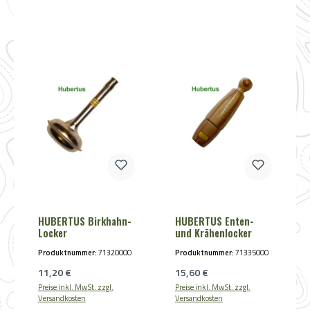
HUBERTUS Birkhahn-
HUBERTUS Enten-
Locker
und Krähenlocker
Produktnummer:
71320000
Produktnummer:
71335000
Regulärer Preis:
Regulärer Preis:
11,20 €
15,60 €
Preise inkl. MwSt. zzgl.
Preise inkl. MwSt. zzgl.
Versandkosten
Versandkosten