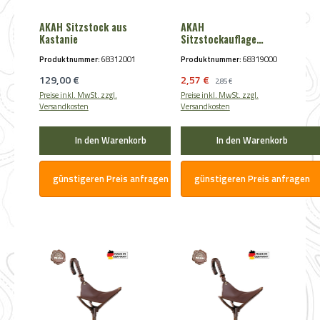
AKAH Sitzstock aus
AKAH
Kastanie
Sitzstockauflage
Neopren
Produktnummer:
68312001
Produktnummer:
68319000
Regulärer Preis:
Verkaufspreis:
129,00 €
2,57 €
Regulärer Preis:
2,85 €
Preise inkl. MwSt. zzgl.
Preise inkl. MwSt. zzgl.
Versandkosten
Versandkosten
In den Warenkorb
In den Warenkorb
günstigeren Preis anfragen
günstigeren Preis anfragen