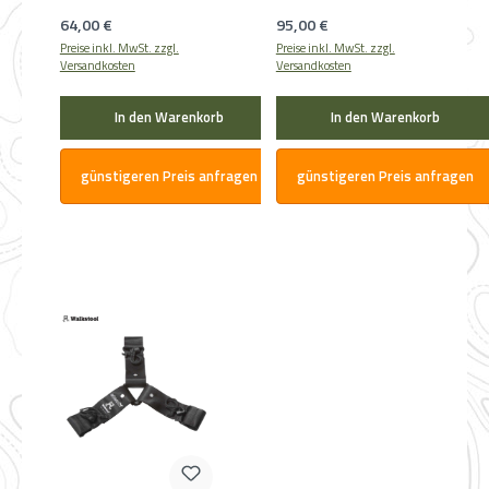
Regulärer Preis:
Regulärer Preis:
64,00 €
95,00 €
Preise inkl. MwSt. zzgl.
Preise inkl. MwSt. zzgl.
Versandkosten
Versandkosten
In den Warenkorb
In den Warenkorb
günstigeren Preis anfragen
günstigeren Preis anfragen