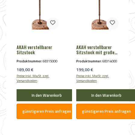
AKAH verstellbarer
AKAH verstellbarer
Sitzstock
Sitzstock mit großer
Sitzfläche
Produktnummer:
68315000
Produktnummer:
68314000
Regulärer Preis:
Regulärer Preis:
189,00 €
199,00 €
Preise inkl. MwSt. zzgl.
Preise inkl. MwSt. zzgl.
Versandkosten
Versandkosten
In den Warenkorb
In den Warenkorb
günstigeren Preis anfragen
günstigeren Preis anfragen