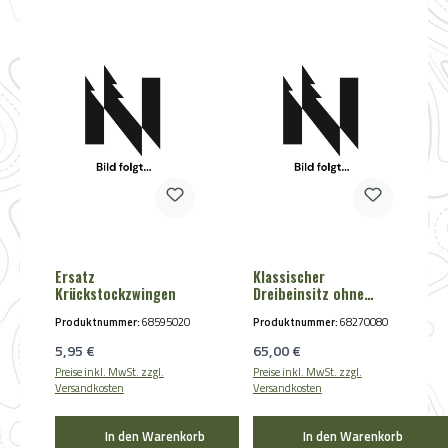
Ersatz
Klassischer
Krückstockzwingen
Dreibeinsitz ohne
Aluteller
Produktnummer:
68595020
Produktnummer:
68270080
Regulärer Preis:
Regulärer Preis:
5,95 €
65,00 €
Preise inkl. MwSt. zzgl.
Preise inkl. MwSt. zzgl.
Versandkosten
Versandkosten
In den Warenkorb
In den Warenkorb