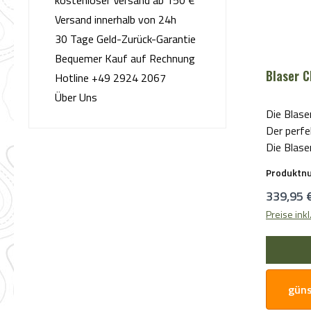
kostenloser Versand ab 150 €
Versand innerhalb von 24h
30 Tage Geld-Zurück-Garantie
Bequemer Kauf auf Rechnung
Blaser C
Hotline +49 2924 2067
Über Uns
Die Blase
Der perfe
Die Blaser
mehr als n
Produktn
treuer Beg
Reguläre
339,95 
Situation
und Wette
Preise ink
von Wild.
und der h
bietet di
Schutz un
güns
Das innov