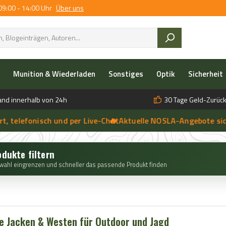
09:00 - 14:00 Uhr
Über uns
Munition & Wiederladen
Sonstiges
Optik
Sicherheit
and innerhalb von 24h
30 Tage Geld-Zurück
lefonisch und per Live-Chat
🔥 Aktuelle NOSLA-Angebote sichern
➔
🔥 
➔
 anfragen | 🔥 Persönliche Beratung vor Ort, telefonisch und per 
odukte filtern
wahl eingrenzen und schneller das passende Produkt finden
e Jacken & Westen für Outdoor und Jagd