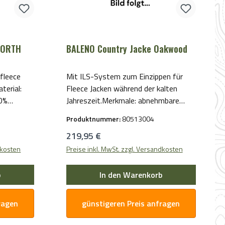
 ORTH
BALENO Country Jacke Oakwood
fleece
Mit ILS-System zum Einzippen für
terial:
Fleece Jacken während der kalten
20%
Jahreszeit.Merkmale: abnehmbare
Kapuze Vielzahl an Taschen
Produktnummer:
80513004
rungs.
Leckerchentasche Wildtasche Farbe:
Regulärer Preis:
219,95 €
grünObermaterial: 85% Polyester, 15%
Polyamid
dkosten
Preise inkl. MwSt. zzgl. Versandkosten
b
In den Warenkorb
ragen
günstigeren Preis anfragen