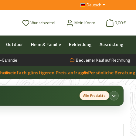
Deutsch
Du hast 0 Produkte auf dem Merkzettel
Wunschzettel
Mein Konto
0,00 €
Outdoor
Heim & Familie
Bekleidung
Ausrüstung
-Garantie
Bequemer Kauf auf Rechnung
einfach günstigeren Preis anfragen
🔥 Persönliche Beratung vor O
➔
Live-Chat
Alle Produkte