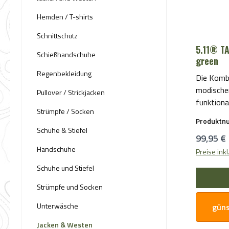
Hemden / T-shirts
Schnittschutz
5.11® TA
Schießhandschuhe
green
Regenbekleidung
Die Komb
modische
Pullover / Strickjacken
funktiona
Strümpfe / Socken
macht den
Produktn
Pullover 
Schuhe & Stiefel
Reguläre
99,95 €
Produkt.Merk
Handschuhe
Reißvers
Preise ink
Einschubtasch
Schuhe und Stiefel
Lendentas
Strümpfe und Socken
elastisc
Verstärku
Unterwäsche
güns
Ellenbogen YKK® Reißversc
Farbe: fi
Jacken & Westen