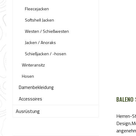
Polyester
Fleecejacken
Softshell Jacken
Westen / Schießwesten
Jacken / Anoraks
Schießjacken / -hosen
Winteransitz
Hosen
Damenbekleidung
Accessoires
BALENO 
Ausrüstung
Herren-St
Design.Merkmal
angenehm zu T