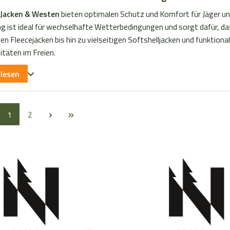
Jacken & Westen
bieten optimalen Schutz und Komfort für Jäger un
g ist ideal für wechselhafte Wetterbedingungen und sorgt dafür, da
 Fleecejacken bis hin zu vielseitigen Softshelljacken und funktiona
vitäten im Freien.
rlesen
Seite
Seite
1
2