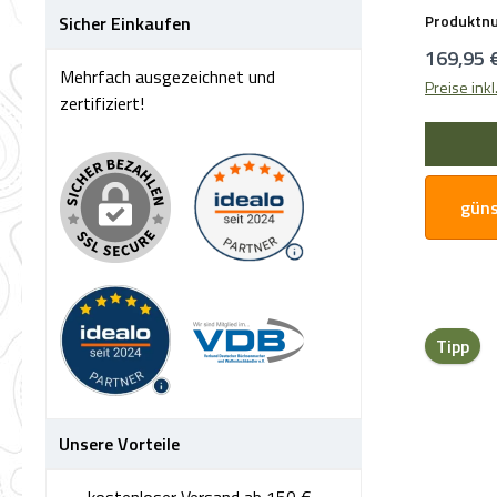
Design Farbe: KhakiObermaterial: 52%
Produktn
Sicher Einkaufen
Polyeste
Reguläre
169,95 
Mehrfach ausgezeichnet und
Preise ink
zertifiziert!
güns
Tipp
Unsere Vorteile