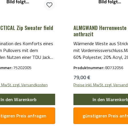
CTICAL Zip Sweater field
ALMGWAND Herrenweste
anthrazit
ination des Komforts eines
Wärmende Weste aus Strick
n Pullovers mit dem
mit Vorderreissverschluss.Ma
len Nutzen einer TDU Jacke
60% Polyester, 20% Acryl, 
 neuen Tactical Full Zip
Viskose. Enthält nichttextile
ummer:
75202005
Produktnummer:
80732056
zu einem überaus beliebten
Bestandteile tierischen Ursp
r Preis:
Regulärer Preis:
79,00 €
male: sichere
chlussbrusttasche
l. MwSt. zzgl. Versandkosten
Preise inkl. MwSt. zzgl. Versan
en verdeckte
che auf der Rückseite
In den Warenkorb
In den Warenkor
he Saum und Ärmelbündchen
ngen an Schultern und
tigeren Preis anfragen
günstigeren Preis anf
hluss
eld greenMaterial:100%