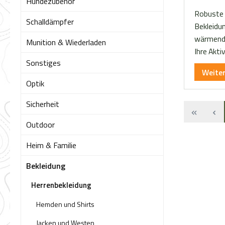
Hundezubehör
Robuste
Schalldämpfer
Bekleidun
wärmenden
Munition & Wiederladen
Ihre Akti
Sonstiges
Weite
Optik
Sicherheit
Outdoor
Heim & Familie
Bekleidung
Herrenbekleidung
Hemden und Shirts
Jacken und Westen