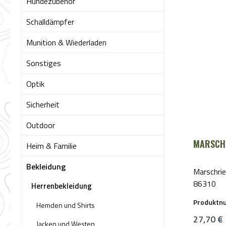
Hundezubehör
Schalldämpfer
Munition & Wiederladen
Sonstiges
Optik
Sicherheit
Outdoor
MARSCH
Heim & Familie
Bekleidung
Marschrie
86310
Herrenbekleidung
Produktn
Hemden und Shirts
Reguläre
27,70 €
Jacken und Westen