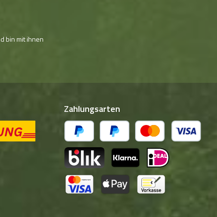
d bin mit ihnen
Zahlungsarten
PayPal
Später Bezahlen
Kredit- oder Debitkarte
BLIK
Klarna (via Stripe)
iDeal (via Stripe)
Kreditkarte (via Stripe)
Apple Pay / Google Pay (via Stripe)
Vorkasse