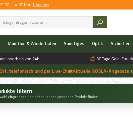
09:00 - 14:00 Uhr
Über uns
Munition & Wiederladen
Sonstiges
Optik
Sicherheit
and innerhalb von 24h
30 Tage Geld-Zurück
lefonisch und per Live-Chat
🔥 Aktuelle NOSLA-Angebote sichern
➔
🔥 
➔
 anfragen | 🔥 Persönliche Beratung vor Ort, telefonisch und per 
odukte filtern
wahl eingrenzen und schneller das passende Produkt finden