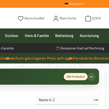
Deutsch
Du hast 0 Produkte auf dem Merkzettel
Wunschzettel
Mein Konto
0,00 €
Outdoor
Heim & Familie
Bekleidung
Ausrüstung
-Garantie
Bequemer Kauf auf Rechnung
einfach günstigeren Preis anfragen
🔥 Persönliche Beratung vor O
➔
Live-Chat
Alle Produkte