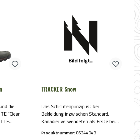
n
TRACKER Snow
und die
Das Schichtenprinzip ist bei
TTE "Clean
Bekleidung inzwischen Standard.
ETTE
Kanadier verwendeten als Erste bei
ie
den sogenannten PAC BOOTS dieses
Produktnummer:
86344048
Prinzip. Die Temperaturangabe 40°C