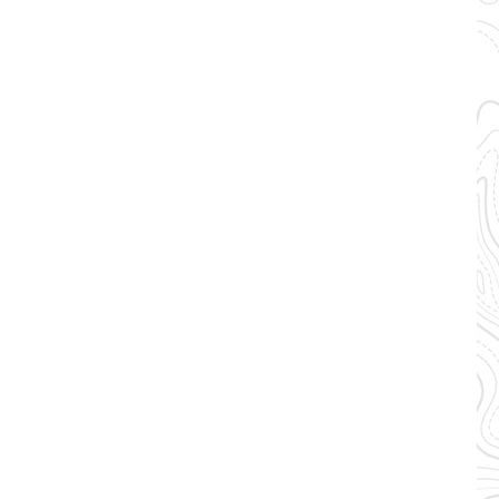
uglasche,
leichtern.
ichte
u einer
e Outdoor-
Hohe
ierten
m
al: Der
m Material
h bei
 trocken
ter aus
zlichen
ohle sorgt
es Design: