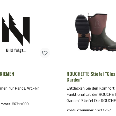
RIEMEN
ROUCHETTE Stiefel "Clea
Garden"
men für Panda Art.-Nr.
Entdecken Sie den Komfort 
Funktionalität der ROUCHE
Garden" Stiefel Die ROUCH
ummer:
86311000
"Clean Garden" Stiefel sind d
Produktnummer:
SW11267
r Preis:
ultimative Lösung für alle