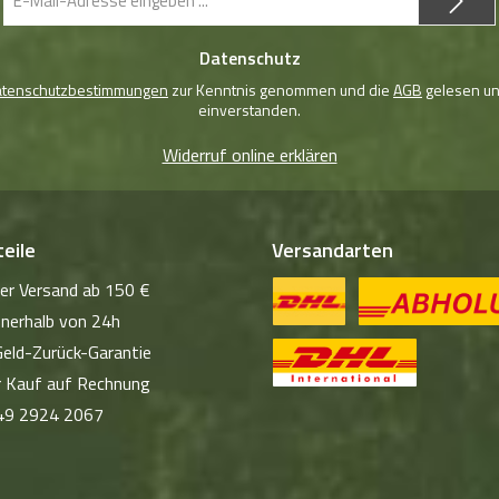
Mail-
Adresse
Datenschutz
*
atenschutzbestimmungen
zur Kenntnis genommen und die
AGB
gelesen un
einverstanden.
Widerruf online erklären
eile
Versandarten
er Versand ab 150 €
nnerhalb von 24h
DHL Standardversand
Abholung
eld-Zurück-Garantie
 Kauf auf Rechnung
Waffen-Versand
+49 2924 2067