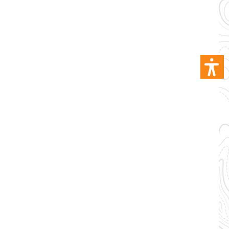
nen
glasche,
leichtern.
 das
 Stiefel
 für jede
ät der
Stiefel
vel an
utdoor-
och heute!