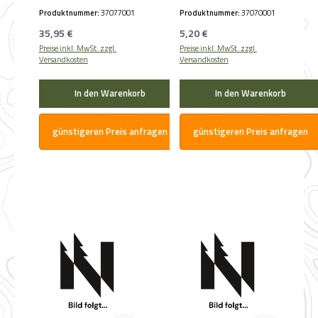
LEP-100 Größe S
Produktnummer:
37077001
Produktnummer:
37070001
Regulärer Preis:
Regulärer Preis:
35,95 €
5,20 €
Preise inkl. MwSt. zzgl.
Preise inkl. MwSt. zzgl.
Versandkosten
Versandkosten
In den Warenkorb
In den Warenkorb
günstigeren Preis anfragen
günstigeren Preis anfragen