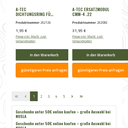
A-TEC
A-TEC ERSATZMODUL
DICHTUNGSRING FÜR
CMM-4 .22
H2 + OPTIMA 45
Produktnummer:
262126
Produktnummer:
262082
Regulärer Preis:
Regulärer Preis:
1,95 €
31,95 €
Preise inkl. MwSt. zzgl.
Preise inkl. MwSt. zzgl.
Versandkosten
Versandkosten
In den Warenkorb
In den Warenkorb
günstigeren Preis anfragen
günstigeren Preis anfragen
Seite
Seite
Seite
Seite
Seite
1
2
3
4
5
Geschenke unter 50€ online kaufen – große Auswahl bei
NOSLA
Geschenke unter 50€ online kaufen – große Auswahl bei
NOSLA