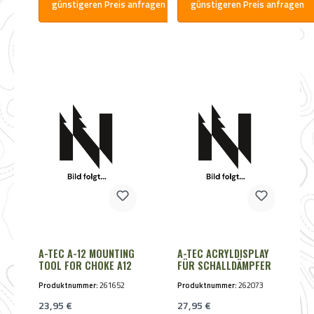
günstigeren Preis anfragen
günstigeren Preis anfragen
A-TEC A-12 MOUNTING
A-TEC ACRYLDISPLAY
TOOL FOR CHOKE A12
FÜR SCHALLDÄMPFER
Produktnummer:
261652
Produktnummer:
262073
Regulärer Preis:
Regulärer Preis:
23,95 €
27,95 €