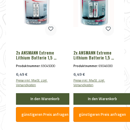
2x ANSMANN Extreme
2x ANSMANN Extreme
Lithium Batterie 1,5 V
Lithium Batterie 1,5 V
Micro AAA
Mignon AA
Produktnummer:
69045000
Produktnummer:
69046000
Regulärer Preis:
Regulärer Preis:
6,49 €
6,49 €
Preise inkl. MwSt. zzgl.
Preise inkl. MwSt. zzgl.
Versandkosten
Versandkosten
In den Warenkorb
In den Warenkorb
günstigeren Preis anfragen
günstigeren Preis anfragen