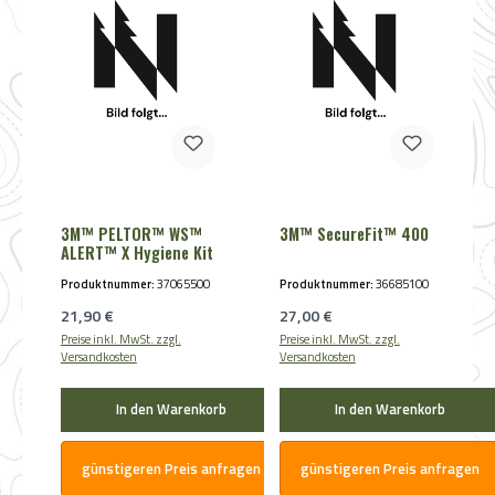
3M™ PELTOR™ WS™
3M™ SecureFit™ 400
ALERT™ X Hygiene Kit
Produktnummer:
37065500
Produktnummer:
36685100
Regulärer Preis:
Regulärer Preis:
21,90 €
27,00 €
Preise inkl. MwSt. zzgl.
Preise inkl. MwSt. zzgl.
Versandkosten
Versandkosten
In den Warenkorb
In den Warenkorb
günstigeren Preis anfragen
günstigeren Preis anfragen