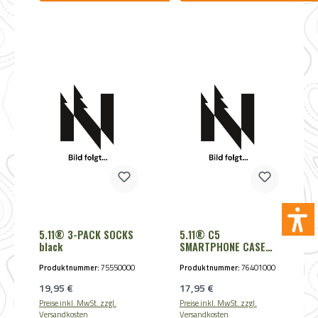
5.11® 3-PACK SOCKS
5.11® C5
black
SMARTPHONE CASE
storm
Produktnummer:
75550000
Produktnummer:
76401000
Regulärer Preis:
Regulärer Preis:
19,95 €
17,95 €
Preise inkl. MwSt. zzgl.
Preise inkl. MwSt. zzgl.
Versandkosten
Versandkosten