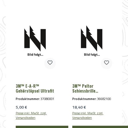
3M™ E-A-R™
3M™ Peltor
Gehörstöpsel Ultrafit
Schiessbrille
SecureFit™200
Produktnummer:
37080001
Produktnummer:
36682100
Regulärer Preis:
Regulärer Preis:
5,00 €
18,40 €
Preise inkl. MwSt. zzgl.
Preise inkl. MwSt. zzgl.
Versandkosten
Versandkosten