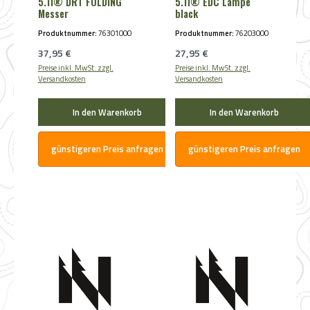
5.11® DRT FOLDING
5.11® EDC Lampe
Messer
black
Produktnummer:
76301000
Produktnummer:
76203000
Regulärer Preis:
Regulärer Preis:
37,95 €
27,95 €
Preise inkl. MwSt. zzgl.
Preise inkl. MwSt. zzgl.
Versandkosten
Versandkosten
In den Warenkorb
In den Warenkorb
günstigeren Preis anfragen
günstigeren Preis anfragen