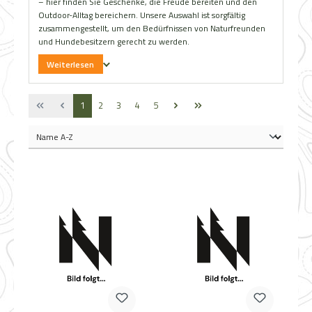
– hier finden Sie Geschenke, die Freude bereiten und den
Outdoor-Alltag bereichern. Unsere Auswahl ist sorgfältig
zusammengestellt, um den Bedürfnissen von Naturfreunden
und Hundebesitzern gerecht zu werden.
Weiterlesen
Seite
Seite
Seite
Seite
Seite
1
2
3
4
5