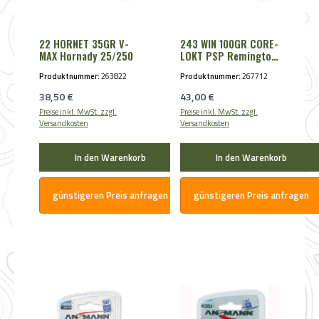
22 HORNET 35GR V-
243 WIN 100GR CORE-
MAX Hornady 25/250
LOKT PSP Remington
20/200
Produktnummer:
263822
Produktnummer:
267712
Regulärer Preis:
Regulärer Preis:
38,50 €
43,00 €
Preise inkl. MwSt. zzgl.
Preise inkl. MwSt. zzgl.
Versandkosten
Versandkosten
In den Warenkorb
In den Warenkorb
günstigeren Preis anfragen
günstigeren Preis anfragen