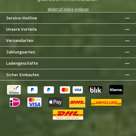
Abenteuern und sorgt für Komfort und Sicherheit. Zudem
bieten wir den
digitalen Geschenkgutschein
von Nosla an,
Widerruf online erklären
der eine ideale Lösung für alle ist, die eine flexible
Service-Hotline
Geschenkoption suchen.
Unsere Vorteile
Attraktive Preise und schnelle Lieferung
Bei NOSLA profitieren Sie von
attraktiven Preisen
und einem
Versandarten
schnellen Versand. Unsere
Geschenke unter 50€
sind nicht
nur preiswert, sondern bieten auch ein hervorragendes Preis-
Zahlungsarten
Leistungs-Verhältnis. Egal, ob Sie sich für ein praktisches
Outdoor-Accessoire oder einen Gutschein entscheiden, bei
Ladengeschäfte
uns finden Sie die besten Angebote. Vertrauen Sie auf unsere
persönliche Beratung und lassen Sie sich von unserem
Sicher Einkaufen
Fachwissen überzeugen.
Die
Geschenke unter 50€
sind ideal für verschiedene Anlässe,
sei es ein Geburtstag, ein Jubiläum oder einfach nur als kleine
Aufmerksamkeit. Unsere Auswahl ermöglicht es Ihnen, das
perfekte Geschenk zu finden, das sowohl nützlich als auch
ansprechend ist. Ob für Freunde, Familie oder Kollegen, die
hochwertigen Produkte von NOSLA werden sicherlich gut
ankommen.
Entdecken Sie die
Geschenke unter 50€
bei NOSLA und
machen Sie Ihren Liebsten eine Freude. Mit unserer großen