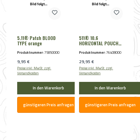
5.11® Patch BLOOD
511® 10.6
TYPE orange
HORIZONTAL POUCH
flat dark earth
Produktnummer:
75850000
Produktnummer:
76408000
Regulärer Preis:
Regulärer Preis:
9,95 €
29,95 €
Preise inkl. MwSt. zzgl.
Preise inkl. MwSt. zzgl.
Versandkosten
Versandkosten
In den Warenkorb
In den Warenkorb
günstigeren Preis anfragen
günstigeren Preis anfragen