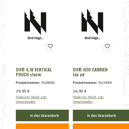
511® 6.10 VERTICAL
511® H2O CARRIER
POUCH storm
tac od
Produktnummer:
76409000
Produktnummer:
76410000
Regulärer Preis:
Regulärer Preis:
29,95 €
24,95 €
Preise inkl. MwSt. zzgl.
Preise inkl. MwSt. zzgl.
Versandkosten
Versandkosten
In den Warenkorb
In den Warenkorb