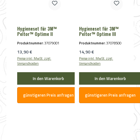
Hygieneset für 3M™
Hygieneset für 3M™
Peltor™ Optime II
Peltor™ Optime III
Produktnummer:
37079001
Produktnummer:
37078500
Regulärer Preis:
Regulärer Preis:
13,90 €
14,90 €
Preise inkl. MwSt. zzgl.
Preise inkl. MwSt. zzgl.
Versandkosten
Versandkosten
In den Warenkorb
In den Warenkorb
günstigeren Preis anfragen
günstigeren Preis anfragen