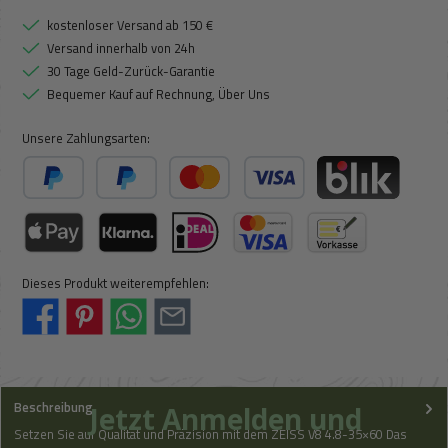
kostenloser Versand ab 150 €
Versand innerhalb von 24h
30 Tage Geld-Zurück-Garantie
Bequemer Kauf auf Rechnung, Über Uns
Unsere Zahlungsarten:
PayPal
Später Bezahlen
Kredit- oder Debitkarte
BLIK
Apple Pay / Google Pay (via Stripe)
Klarna (via Stripe)
iDeal (via Stripe)
Kreditkarte (via Stripe)
Vorkasse
Dieses Produkt weiterempfehlen:
Beschreibung
Jetzt Anmelden und
Setzen Sie auf Qualität und Präzision mit dem ZEISS V8 4.8-35×60 Das