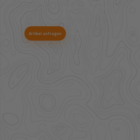
Viele Artikel sind nicht direkt im Shop sichtbar. Über unsere
Großhandelspartner prüfen wir Verfügbarkeit und Bestpreise für
Jagd, Outdoor, Optik, Munition, Zubehör und Bekleidung.
Artikel anfragen
WhatsApp-Beratung
41.000+
Artikel im direkten Zugriff
Großhandel
mehr Sortiment auf Anfrage
Bestpreis
Verfügbarkeit und Preis prüfen