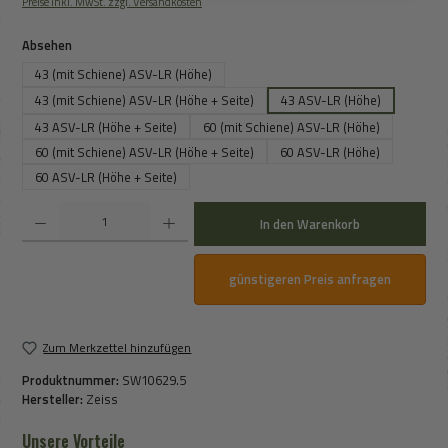
Preise inkl. MwSt. zzgl. Versandkosten
auswählen
Absehen
43 (mit Schiene) ASV-LR (Höhe)
43 (mit Schiene) ASV-LR (Höhe + Seite)
43 ASV-LR (Höhe)
43 ASV-LR (Höhe + Seite)
60 (mit Schiene) ASV-LR (Höhe)
60 (mit Schiene) ASV-LR (Höhe + Seite)
60 ASV-LR (Höhe)
60 ASV-LR (Höhe + Seite)
Produkt Anzahl: Gib den gewünschten Wert ein oder benutze die Schaltflächen um die An
In den Warenkorb
günstigeren Preis anfragen
Zum Merkzettel hinzufügen
Produktnummer:
SW10629.5
Hersteller:
Zeiss
Unsere Vorteile